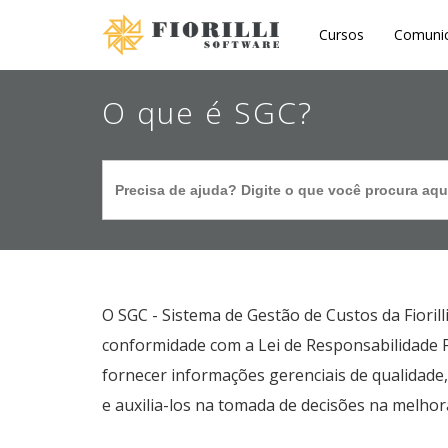
Ir
Cursos
Comuni
para
o
O que é SGC?
conteúdo
principal
Search
for:
O SGC - Sistema de Gestão de Custos da Fioril
conformidade com a Lei de Responsabilidade F
fornecer informações gerenciais de qualidad
e auxilia-los na tomada de decisões na melhor