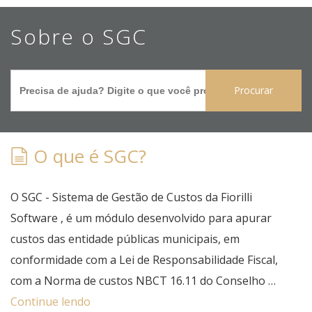
Ir
Sobre o SGC
para
o
Search
conteúdo
for:
principal
O que é SGC?
O SGC - Sistema de Gestão de Custos da Fiorilli
Software , é um módulo desenvolvido para apurar
custos das entidade públicas municipais, em
conformidade com a Lei de Responsabilidade Fiscal,
com a Norma de custos NBCT 16.11 do Conselho …
Continue lendo