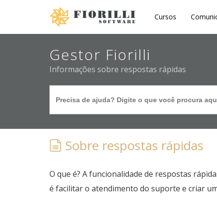
Ir
Cursos
Comuni
para
o
Gestor Fiorilli
conteúdo
principal
Informações sobre respostas rápidas
Search
for:
Sobre respostas rápidas
O que é? A funcionalidade de respostas rápid
é facilitar o atendimento do suporte e criar 