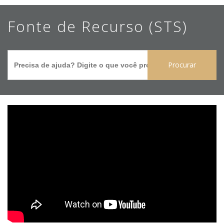
Ir
Fonte de Recurso (STS)
para
o
Search
conteúdo
for:
principal