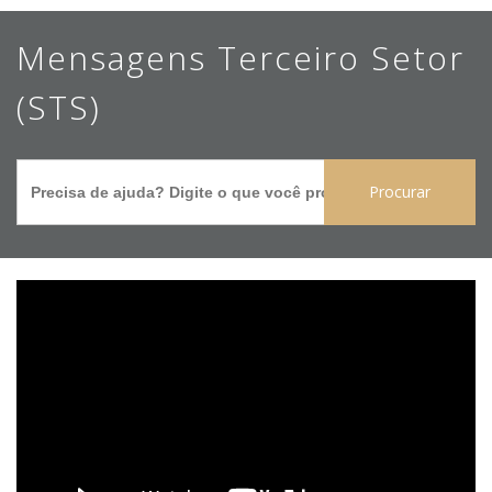
Ir
Mensagens Terceiro Setor
para
o
(STS)
conteúdo
principal
Search
for: