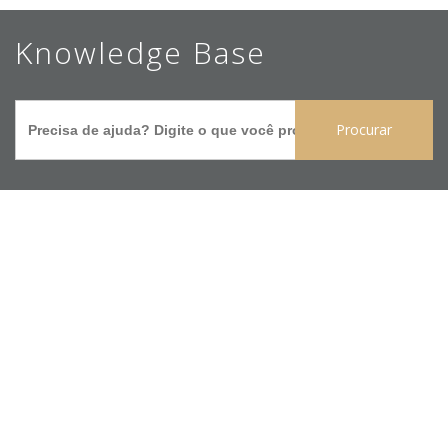
Ir
Knowledge Base
para
o
Search
conteúdo
for:
principal