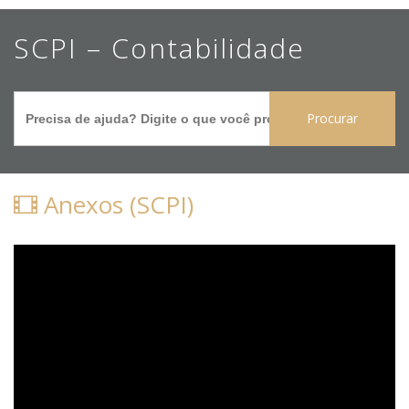
Ir
SCPI – Contabilidade
para
o
Search
conteúdo
for:
principal
Anexos (SCPI)